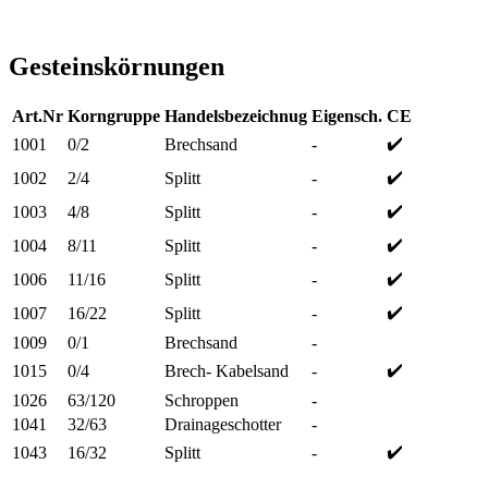
Gesteinskörnungen
Art.Nr
Korngruppe
Handelsbezeichnug
Eigensch.
CE
✔️
1001
0/2
Brechsand
-
✔️
1002
2/4
Splitt
-
✔️
1003
4/8
Splitt
-
✔️
1004
8/11
Splitt
-
✔️
1006
11/16
Splitt
-
✔️
1007
16/22
Splitt
-
1009
0/1
Brechsand
-
✔️
1015
0/4
Brech- Kabelsand
-
1026
63/120
Schroppen
-
1041
32/63
Drainageschotter
-
✔️
1043
16/32
Splitt
-