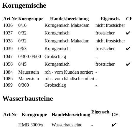
Korngemische
Art.Nr
Korngruppe
Handelsbezeichnug
Eigensch.
C
1036
0/16
Korngemisch Makadam
nicht frostsicher
✔️
1037
0/32
Korngemisch
frostsicher
1038
0/32
Korngemisch Makadam
nicht frostsicher
✔️
1039
0/63
Korngemisch
frostsicher
1047
0/300-0/600
Grobschlag
-
✔️
1056
0/45
Korngemisch
frostsicher
1084
Mauerstein
roh - vom Kunden sortiert
-
1086
Mauerstein
roh - vom händisch sortiert
-
1099
0/300
Grobschlag
-
Wasserbausteine
Eigensch.
Art.Nr
Korngruppe
Handelsbezeichnug
CE
✔️
HMB 3000/x
Wasserbausteine
-