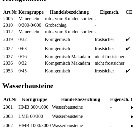
Art.Nr
Korngruppe
Handelsbezeichnug
Eigensch.
CE
2005
Mauerstein
roh - vom Kunden sortiert
-
2010
0/300-0/600
Grobschlag
-
2012
Mauerstein
roh - vom Kunden sortiert
-
✔️
2019
0/32
Korngemisch
frostsicher
✔️
2022
0/63
Korngemisch
frostsicher
2027
0/16
Korngemisch Makadam
nicht frostsicher
2036
0/32
Korngemisch Makadam
nicht frostsicher
✔️
2053
0/45
Korngemisch
frostsicher
Wasserbausteine
Art.Nr
Korngruppe
Handelsbezeichnug
Eigensch.
✔
2001
HMB 300/1000
Wasserbausteine
-
✔
2003
LMB 60/300
Wasserbausteine
-
✔
2062
HMB 1000/3000
Wasserbausteine
-