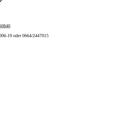
️
450840
2006-19 oder 0664/2447015