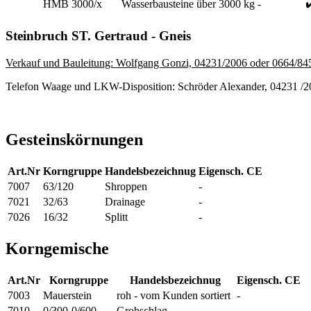
✔
HMB 3000/x
Wasserbausteine über 3000 kg
-
Steinbruch ST. Gertraud - Gneis
Verkauf und Bauleitung: Wolfgang Gonzi, 04231/2006 oder 0664/8
Telefon Waage und LKW-Disposition: Schröder Alexander, 04231 /
Gesteinskörnungen
Art.Nr
Korngruppe
Handelsbezeichnug
Eigensch.
CE
7007
63/120
Shroppen
-
7021
32/63
Drainage
-
7026
16/32
Splitt
-
Korngemische
Art.Nr
Korngruppe
Handelsbezeichnug
Eigensch.
CE
7003
Mauerstein
roh - vom Kunden sortiert
-
7010
0/300-0/600
Grobschlag
-