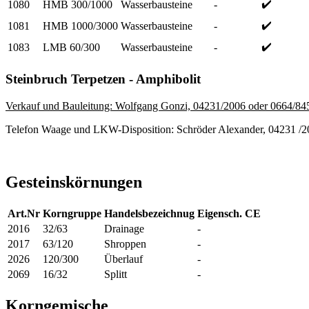
✔️
1080
HMB 300/1000
Wasserbausteine
-
✔️
1081
HMB 1000/3000
Wasserbausteine
-
✔️
1083
LMB 60/300
Wasserbausteine
-
Steinbruch Terpetzen - Amphibolit
Verkauf und Bauleitung: Wolfgang Gonzi, 04231/2006 oder 0664/8
Telefon Waage und LKW-Disposition: Schröder Alexander, 04231 /
Gesteinskörnungen
Art.Nr
Korngruppe
Handelsbezeichnug
Eigensch.
CE
2016
32/63
Drainage
-
2017
63/120
Shroppen
-
2026
120/300
Überlauf
-
2069
16/32
Splitt
-
Korngemische